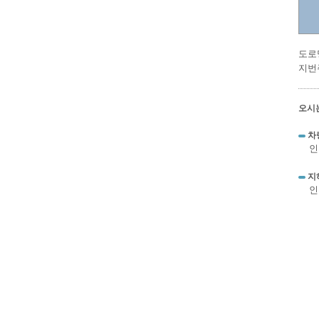
도로명
지번
오시
차
인
지
인