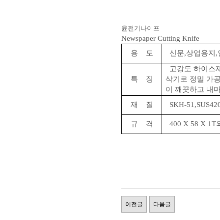
윤전기나이프
Newspaper Cutting Knife
용 도
신문,상업용지,
고강도 하이스재
특 징
삭기로 정밀 가
이 깨끗하고 내
재 질
SKH-51,SUS4
규 격
400
X 58
X 1
이전글
다음글