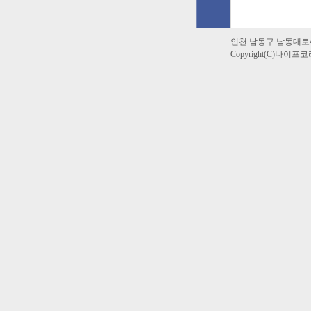
인천 남동구 남동대로49번길 5
Copyright(C)나이프코리아 